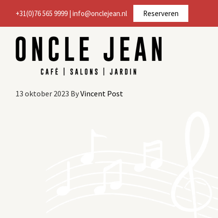
Door
Spring
+31(0)76 565 9999
|
info@onclejean.nl
Reserveren
naar
naar
de
de
hoofd
voettekst
inhoud
13 oktober 2023
By
Vincent Post