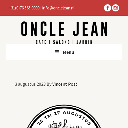
Door
Spring
+31(0)76 565 9999
|
info@onclejean.nl
naar
naar
de
de
hoofd
voettekst
inhoud
Menu
3 augustus 2023
By
Vincent Post