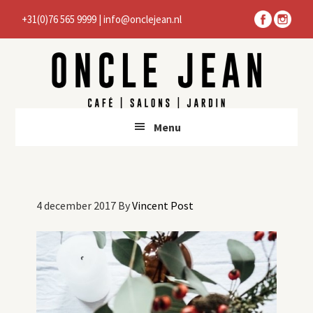
Door
Spring
+31(0)76 565 9999
|
info@onclejean.nl
naar
naar
de
de
hoofd
voettekst
inhoud
Menu
4 december 2017
By
Vincent Post