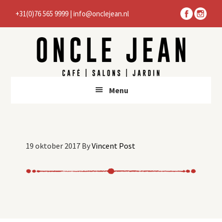
Door
Spring
+31(0)76 565 9999
|
info@onclejean.nl
naar
naar
de
de
hoofd
voettekst
inhoud
Menu
19 oktober 2017
By
Vincent Post