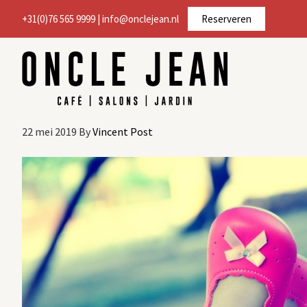
Door
Spring
+31(0)76 565 9999
|
info@onclejean.nl
Reserveren
naar
naar
de
de
hoofd
voettekst
inhoud
22 mei 2019
By
Vincent Post